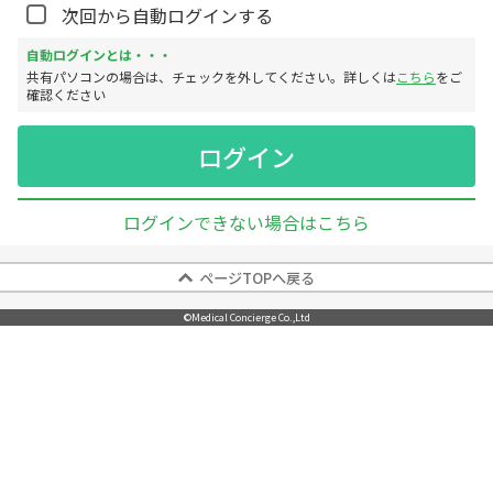
次回から自動ログインする
自動ログインとは・・・
共有パソコンの場合は、チェックを外してください。詳しくは
こちら
をご
確認ください
ログインできない場合はこちら
・ すべて半角英数字と半角記号で入力してください。
ページTOPへ戻る
・ ドットとカンマなどの間違えやすい記号についてにご注意ください。
・ 大文字と小文字を区別しますので、CapsLockキーの状態にご注意くださ
©
Medical Concierge Co.,Ltd
い。
■ パスワードを忘れた方は
こちら
■ ログインIDを忘れた方は
こちら
から
■ 身に覚えのないログインや利用があった場合は
こちら